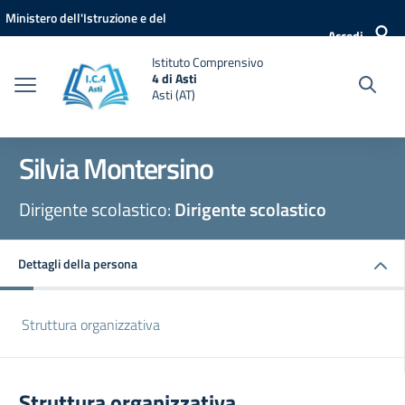
Vai ai contenuti
Vai al menu di navigazione
Vai al footer
Ministero dell'Istruzione e del
Accedi
Merito
Istituto Comprensivo
4 di Asti
Asti (AT)
Silvia Montersino
Dirigente scolastico:
Dirigente scolastico
Dettagli della persona
Struttura organizzativa
Struttura organizzativa