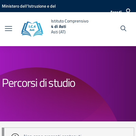
Vai ai contenuti
Vai al menu di navigazione
Vai al footer
Ministero dell'Istruzione e del
Accedi
Merito
Istituto Comprensivo
4 di Asti
Asti (AT)
Percorsi di studio