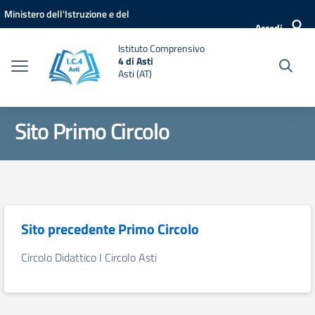
Vai ai contenuti
Vai al menu di navigazione
Vai al footer
Ministero dell'Istruzione e del
Accedi
Merito
Istituto Comprensivo
4 di Asti
Asti (AT)
Sito Primo Circolo
Sito precedente Primo Circolo
Circolo Didattico I Circolo Asti